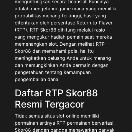
menguntungkan secara finansial. Kuncinya
adalah mengetahui game mana yang memiliki
probabilitas menang tertinggi, hasil yang
ditentukan oleh persentase Return to Player
(RTP). RTP Skor88 dihitung melalui rasio
yang mengukur hadiah pemain saat mereka
memenangkan slot. Dengan melihat RTP
Skor88 dan memahami pola, hal itu
meningkatkan peluang Anda untuk menang
dan memungkinkan Anda bermain dengan
pengetahuan tentang kemampuan
pengembalian dana.
Daftar RTP Skor88
Resmi Tergacor
Tidak semua situs slot online memiliki
permainan artinya RTP permainan bervariasi.
Skor88 dengan bangga menawarkan banyak