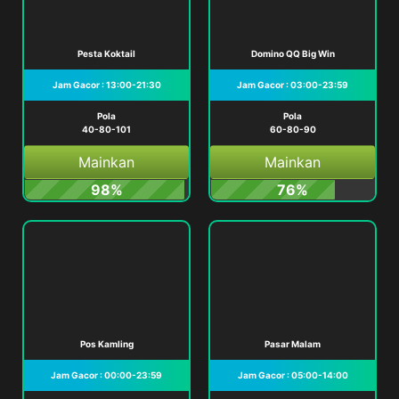
Pesta Koktail
Domino QQ Big Win
Jam Gacor : 13:00-21:30
Jam Gacor : 03:00-23:59
Pola
Pola
40-80-101
60-80-90
Mainkan
Mainkan
98%
76%
Pos Kamling
Pasar Malam
Jam Gacor : 00:00-23:59
Jam Gacor : 05:00-14:00