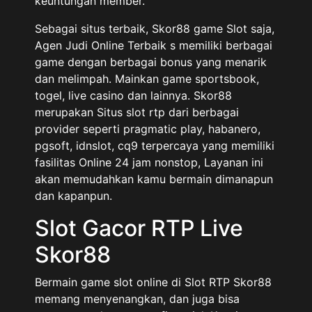
keuntungan member.
Sebagai situs terbaik, Skor88 game Slot saja,
Agen Judi Online Terbaik s memiliki berbagai
game dengan berbagai bonus yang menarik
dan melimpah. Mainkan game sportsbook,
togel, live casino dan lainnya. Skor88
merupakan Situs slot rtp dari berbagai
provider seperti pragmatic play, habanero,
pgsoft, idnslot, cq9 terpercaya yang memiliki
fasilitas Online 24 jam nonstop, Layanan ini
akan memudahkan kamu bermain dimanapun
dan kapanpun.
Slot Gacor RTP Live
Skor88
Bermain game slot online di Slot RTP Skor88
memang menyenangkan, dan juga bisa