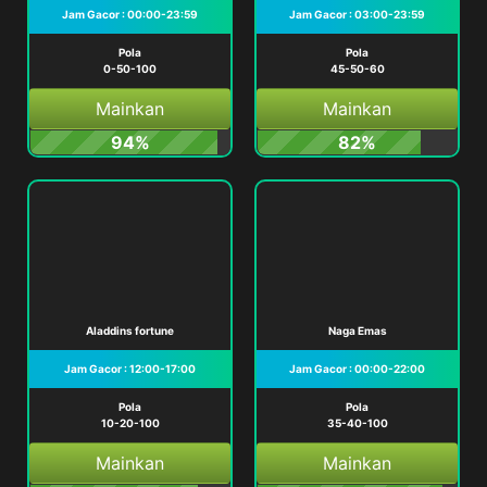
Jam Gacor : 00:00-23:59
Jam Gacor : 03:00-23:59
Pola
Pola
0-50-100
45-50-60
Mainkan
Mainkan
94%
82%
Aladdins fortune
Naga Emas
Jam Gacor : 12:00-17:00
Jam Gacor : 00:00-22:00
Pola
Pola
10-20-100
35-40-100
Mainkan
Mainkan