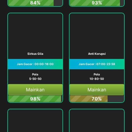
84%
93%
Sirkus Gila
Anti Korupsi
Jam Gacor : 00:00-16:00
Jam Gacor : 07:00-23:59
Pola
Pola
5-50-50
10-80-50
Mainkan
Mainkan
98%
70%