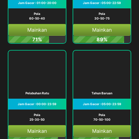
Jam Gacor : 01:00-20:00
Jam Gacor : 05:00-22:59
Pola
Pola
60-50-40
30-50-75
Mainkan
Mainkan
71%
89%
Pelabuhan Ratu
Tahun Baruan
Jam Gacor : 00:00-23:59
Jam Gacor : 05:00-23:59
Pola
Pola
25-30-50
70-50-100
Mainkan
Mainkan