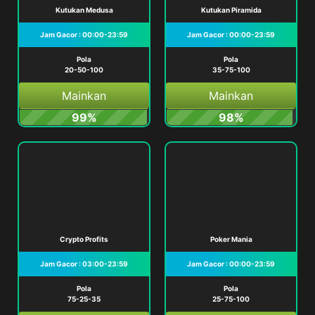
Kutukan Medusa
Kutukan Piramida
Jam Gacor : 00:00-23:59
Jam Gacor : 00:00-23:59
Pola
Pola
20-50-100
35-75-100
Mainkan
Mainkan
99%
98%
Crypto Profits
Poker Mania
Jam Gacor : 03:00-23:59
Jam Gacor : 00:00-23:59
Pola
Pola
75-25-35
25-75-100