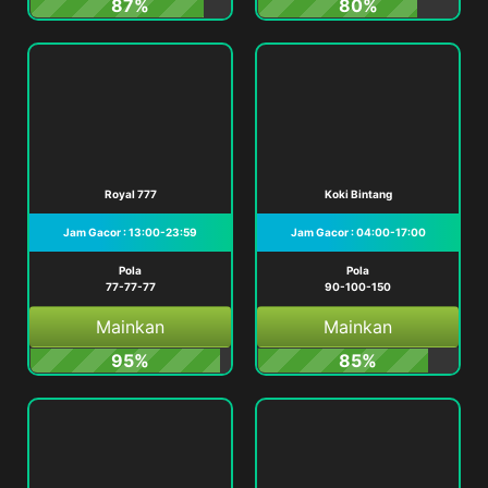
87%
80%
Royal 777
Koki Bintang
Jam Gacor : 13:00-23:59
Jam Gacor : 04:00-17:00
Pola
Pola
77-77-77
90-100-150
Mainkan
Mainkan
95%
85%