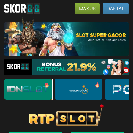
MASUK
DAFTAR