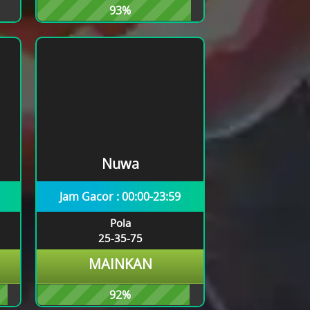
93%
Nuwa
Jam Gacor : 00:00-23:59
Pola
25-35-75
MAINKAN
92%