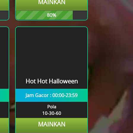
MAINKAN
80%
Hot Hot Halloween
Jam Gacor : 00:00-23:59
Pola
10-30-60
MAINKAN