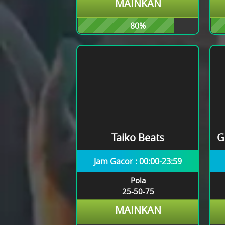
MAINKAN
80%
Taiko Beats
G
Jam Gacor : 00:00-23:59
Pola
25-50-75
MAINKAN