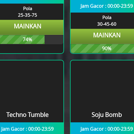
Jam Gacor : 00:00-23:59
Pola
25-35-75
Pola
30-45-60
MAINKAN
MAINKAN
74%
90%
Techno Tumble
Soju Bomb
Jam Gacor : 00:00-23:59
Jam Gacor : 00:00-23:59