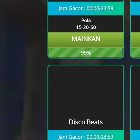
Jam Gacor : 00:00-23:59
Pola
15-20-60
MAINKAN
99%
Disco Beats
Jam Gacor : 00:00-23:59