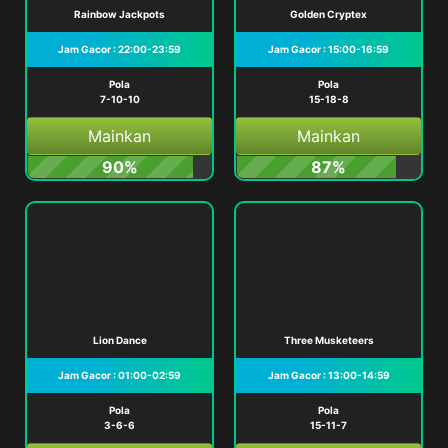
Rainbow Jackpots
Golden Cryptex
Jam Gacor : 22:00-23:59
Jam Gacor : 15:00-16:59
Pola
Pola
7-10-10
15-18-8
Mainkan
Mainkan
90%
87%
Lion Dance
Three Musketeers
Jam Gacor : 01:00-02:59
Jam Gacor : 13:00-14:59
Pola
Pola
3-6-6
15-11-7