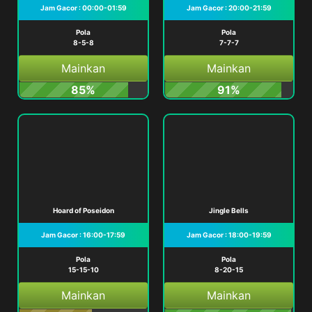
Jam Gacor : 00:00-01:59
Jam Gacor : 20:00-21:59
Pola
Pola
8-5-8
7-7-7
Mainkan
Mainkan
85%
91%
Hoard of Poseidon
Jingle Bells
Jam Gacor : 16:00-17:59
Jam Gacor : 18:00-19:59
Pola
Pola
15-15-10
8-20-15
Mainkan
Mainkan