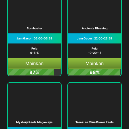
Bombuster
Ancients Blessing
Jam Gacor : 02:00-03:59
Jam Gacor : 22:00-23:59
Pola
Pola
9-5-5
10-20-15
Mainkan
Mainkan
87%
98%
Mystery Reels Megaways
Treasure Mine Power Reels