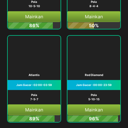
Pola
Pola
10-5-10
8-4-4
Mainkan
Mainkan
86%
50%
Atlantis
Red Diamond
Jam Gacor : 02:00-03:59
Jam Gacor : 00:00-23:59
Pola
Pola
7-5-7
5-10-15
Mainkan
Mainkan
89%
96%