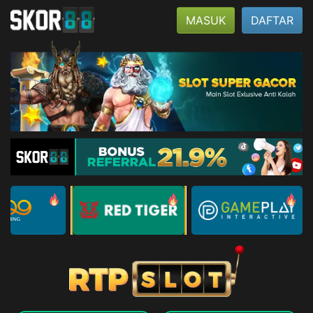
MASUK
DAFTAR