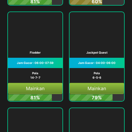
81%
60%
Flodder
Jackpot Quest
Jam Gacor : 06:00-07:59
Jam Gacor : 04:00-06:00
Pola
Pola
14-7-7
6-5-6
Mainkan
Mainkan
81%
79%