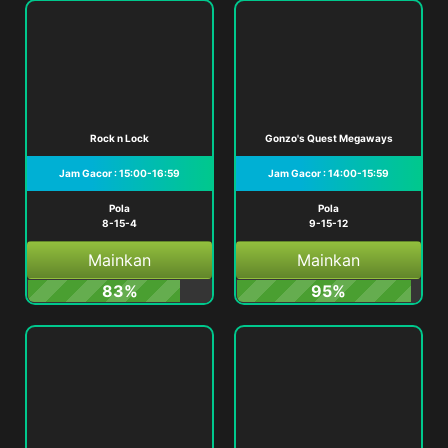
Rock n Lock
Gonzo's Quest Megaways
Jam Gacor : 15:00-16:59
Jam Gacor : 14:00-15:59
Pola
Pola
8-15-4
9-15-12
Mainkan
Mainkan
83%
95%