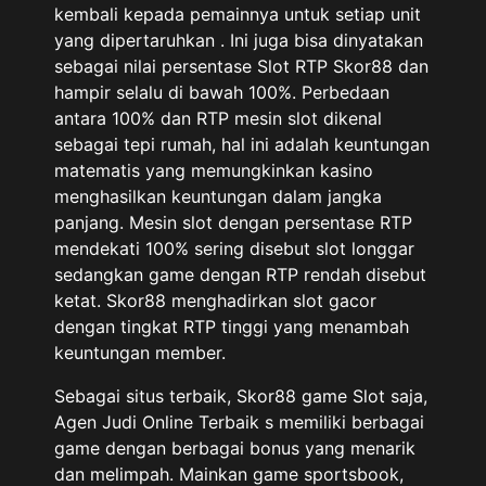
kembali kepada pemainnya untuk setiap unit
yang dipertaruhkan . Ini juga bisa dinyatakan
sebagai nilai persentase Slot RTP Skor88 dan
hampir selalu di bawah 100%. Perbedaan
antara 100% dan RTP mesin slot dikenal
sebagai tepi rumah, hal ini adalah keuntungan
matematis yang memungkinkan kasino
menghasilkan keuntungan dalam jangka
panjang. Mesin slot dengan persentase RTP
mendekati 100% sering disebut slot longgar
sedangkan game dengan RTP rendah disebut
ketat. Skor88 menghadirkan slot gacor
dengan tingkat RTP tinggi yang menambah
keuntungan member.
Sebagai situs terbaik, Skor88 game Slot saja,
Agen Judi Online Terbaik s memiliki berbagai
game dengan berbagai bonus yang menarik
dan melimpah. Mainkan game sportsbook,